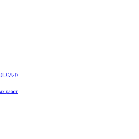
я (ПОДД)
ых работ