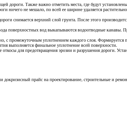
ущей дороги. Также важно отметить места, где будут установлен
оги ничего не мешало, по всей ее ширине удаляется растительно
ороги снимается верхний слой грунта. После этого производит
твода поверхностных вод выкапываются водоотводные канавы. П
но, с промежуточным уплотнением каждого слоя. Формируется пр
ытия выполняется финальное уплотнение всей поверхности.
 откосы для предотвращения эрозии и разрушения дороги. Уста
и докризисный прайс на проектирование, строительные и ремонт